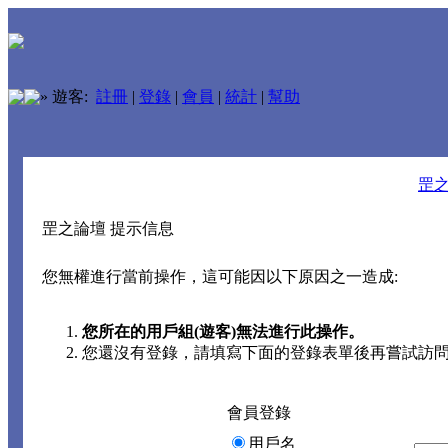
»
遊客:
註冊
|
登錄
|
會員
|
統計
|
幫助
罡
罡之論壇 提示信息
您無權進行當前操作，這可能因以下原因之一造成:
您所在的用戶組(遊客)無法進行此操作。
您還沒有登錄，請填寫下面的登錄表單後再嘗試訪
會員登錄
用戶名