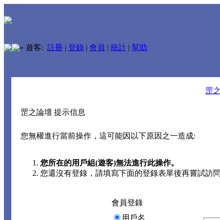
»
遊客:
註冊
|
登錄
|
會員
|
統計
|
幫助
罡
罡之論壇 提示信息
您無權進行當前操作，這可能因以下原因之一造成:
您所在的用戶組(遊客)無法進行此操作。
您還沒有登錄，請填寫下面的登錄表單後再嘗試訪
會員登錄
用戶名