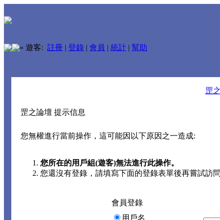
»
遊客:
註冊
|
登錄
|
會員
|
統計
|
幫助
罡
罡之論壇 提示信息
您無權進行當前操作，這可能因以下原因之一造成:
您所在的用戶組(遊客)無法進行此操作。
您還沒有登錄，請填寫下面的登錄表單後再嘗試訪
會員登錄
用戶名