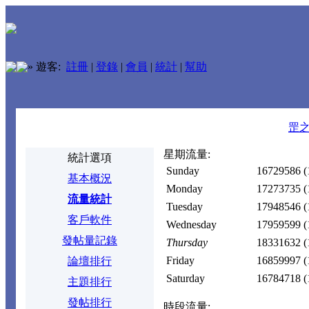
»
遊客:
註冊
|
登錄
|
會員
|
統計
|
幫助
罡
星期流量:
統計選項
Sunday
16729586
(
基本概況
Monday
17273735
(
流量統計
Tuesday
17948546
(
客戶軟件
Wednesday
17959599
(
發帖量記錄
Thursday
18331632
(
Friday
16859997
(
論壇排行
Saturday
16784718
(
主題排行
發帖排行
時段流量: