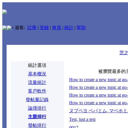
»
遊客:
註冊
|
登錄
|
會員
|
統計
|
幫助
罡
統計選項
被瀏覽最多的
基本概況
How to create a new topic at go-t
流量統計
How to create a new topic at go-t
客戶軟件
How to create a new topic at go-t
發帖量記錄
How to create a new topic at go-t
論壇排行
ヌブペヨ ペパミム, マベホ
主題排行
Test, just a test
發帖排行
0017