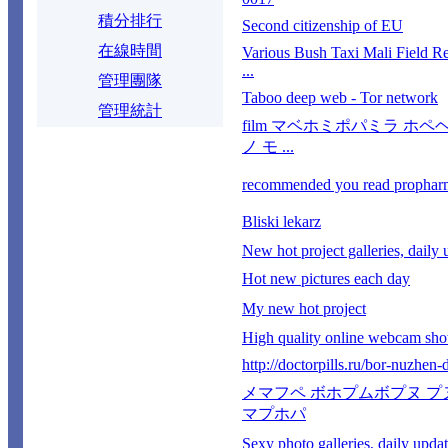
積分排行
Second citizenship of EU
在線時間
Various Bush Taxi Mali Field R
...
管理團隊
Taboo deep web - Tor network
管理統計
film マベホミポパミラ ホペ
ノ モ ...
recommended you read prophar
Bliski lekarz
New hot project galleries, daily 
Hot new pictures each day
My new hot project
High quality online webcam sh
http://doctorpills.ru/bor-nuzhen-d
メマフペ ボホプムボプヌ プ
マプホパ
Sexy photo galleries, daily upda