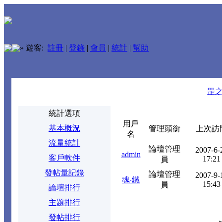
»
遊客:
註冊
|
登錄
|
會員
|
統計
|
幫助
罡
統計選項
用戶
基本概況
管理頭銜
上次訪
名
流量統計
論壇管理
2007-6-
admin
客戶軟件
17:21
員
發帖量記錄
論壇管理
2007-9-
魂‧鐵
15:43
員
論壇排行
主題排行
發帖排行