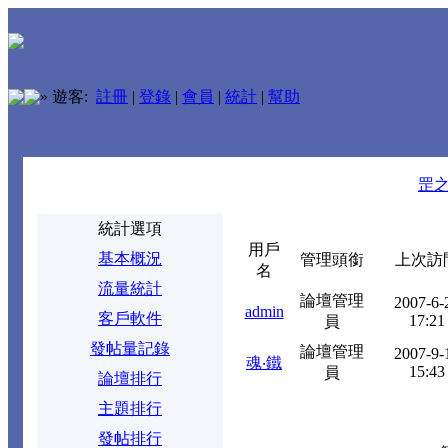
»
遊客:
註冊
|
登錄
|
會員
|
統計
|
幫助
罡
統計選項
用戶
基本概況
管理頭銜
上次訪
名
流量統計
論壇管理
2007-6-
admin
客戶軟件
17:21
員
發帖量記錄
論壇管理
2007-9-
魂‧鐵
15:43
員
論壇排行
主題排行
發帖排行