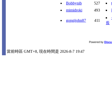
Bobbynib
527
mimidroki
493
gongijohn87
411
長
Powered by
Discu
當前時區 GMT+8, 現在時間是 2026-8-7 19:47