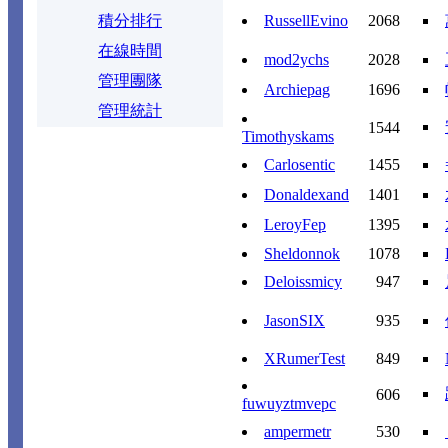
積分排行
RussellEvino
2068
在線時間
mod2ychs
2028
管理團隊
Archiepag
1696
管理統計
1544
Timothyskams
Carlosentic
1455
Donaldexand
1401
LeroyFep
1395
Sheldonnok
1078
Deloissmicy
947
JasonSIX
935
XRumerTest
849
606
fuwuyztmvepc
ampermetr
530