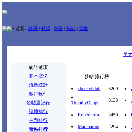
»
遊客:
註冊
|
登錄
|
會員
|
統計
|
幫助
罡
統計選項
基本概況
發帖 排行榜
流量統計
checkvilduh
3269
客戶軟件
3133
發帖量記錄
TimothyDaupt
論壇排行
Robertcrose
2450
主題排行
Marcoaroni
2294
發帖排行