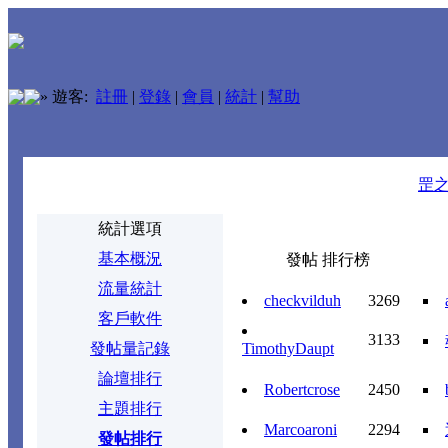
»
遊客:
註冊
|
登錄
|
會員
|
統計
|
幫助
罡
統計選項
基本概況
發帖 排行榜
流量統計
checkvilduh
3269
客戶軟件
3133
發帖量記錄
TimothyDaupt
論壇排行
Robertcrose
2450
主題排行
Marcoaroni
2294
發帖排行