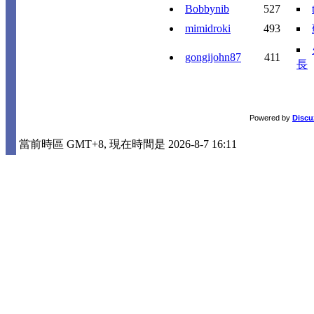
Bobbynib
527
mimidroki
493
gongijohn87
411
長
Powered by
Discu
當前時區 GMT+8, 現在時間是 2026-8-7 16:11