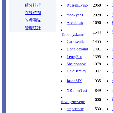
積分排行
RussellEvino
2068
在線時間
mod2ychs
2028
管理團隊
Archiepag
1696
管理統計
1544
Timothyskams
Carlosentic
1455
Donaldexand
1401
LeroyFep
1395
Sheldonnok
1078
Deloissmicy
947
JasonSIX
935
XRumerTest
849
606
fuwuyztmvepc
ampermetr
530