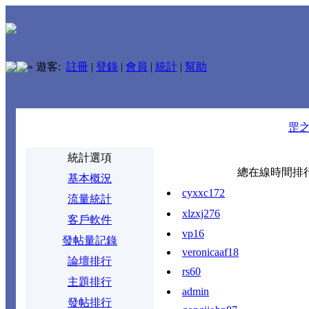
»
遊客:
註冊
|
登錄
|
會員
|
統計
|
幫助
罡
統計選項
總在線時間排行
基本概況
cyxxc172
流量統計
xlzxj276
客戶軟件
vp16
發帖量記錄
veronicaaf18
論壇排行
rs60
主題排行
admin
發帖排行