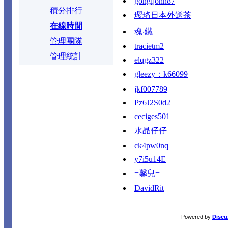
gongijohn87
積分排行
瓔珞日本外送茶
在線時間
魂‧鐵
管理團隊
tracietm2
管理統計
elqgz322
gleezy：k66099
jkf007789
Pz6J2S0d2
ceciges501
水晶仔仔
ck4pw0nq
y7i5u14E
=馨兒=
DavidRit
Powered by
Discu