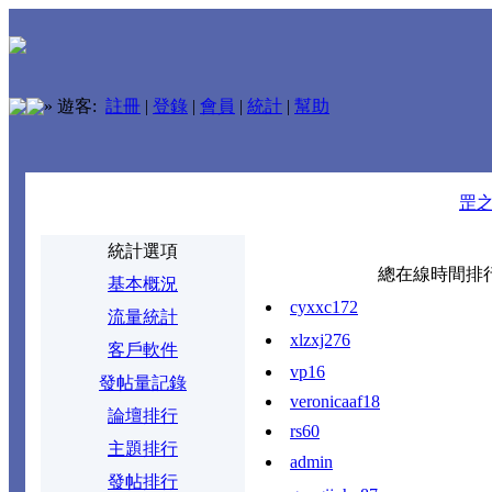
»
遊客:
註冊
|
登錄
|
會員
|
統計
|
幫助
罡
統計選項
總在線時間排行
基本概況
cyxxc172
流量統計
xlzxj276
客戶軟件
vp16
發帖量記錄
veronicaaf18
論壇排行
rs60
主題排行
admin
發帖排行