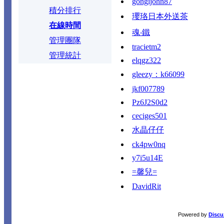
gongijohn87
積分排行
瓔珞日本外送茶
在線時間
魂‧鐵
管理團隊
tracietm2
管理統計
elqgz322
gleezy：k66099
jkf007789
Pz6J2S0d2
ceciges501
水晶仔仔
ck4pw0nq
y7i5u14E
=馨兒=
DavidRit
Powered by
Discu