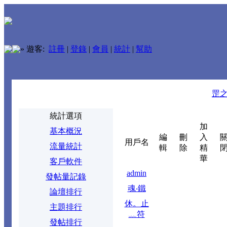
»
遊客:
註冊
|
登錄
|
會員
|
統計
|
幫助
罡
統計選項
加
基本概況
編
刪
入
用戶名
流量統計
輯
除
精
華
客戶軟件
admin
發帖量記錄
魂‧鐵
論壇排行
休。止
主題排行
﹏符
發帖排行