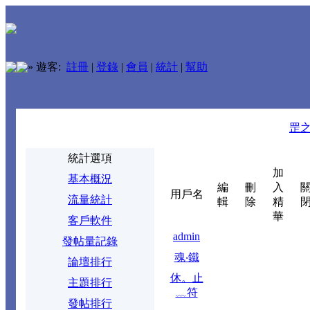
»
遊客:
註冊
|
登錄
|
會員
|
統計
|
幫助
罡
統計選項
加
基本概況
編
刪
入
用戶名
流量統計
輯
除
精
華
客戶軟件
admin
發帖量記錄
魂‧鐵
論壇排行
休。止
主題排行
﹏符
發帖排行