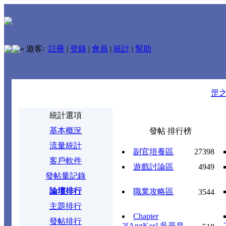
»
遊客:
註冊
|
登錄
|
會員
|
統計
|
幫助
罡
統計選項
基本概況
發帖 排行榜
流量統計
副官培養區
27398
客戶軟件
遊戲討論區
4949
發帖量記錄
論壇排行
職業攻略區
3544
主題排行
Chapter
發帖排行
2[AngKor] 吳哥皇