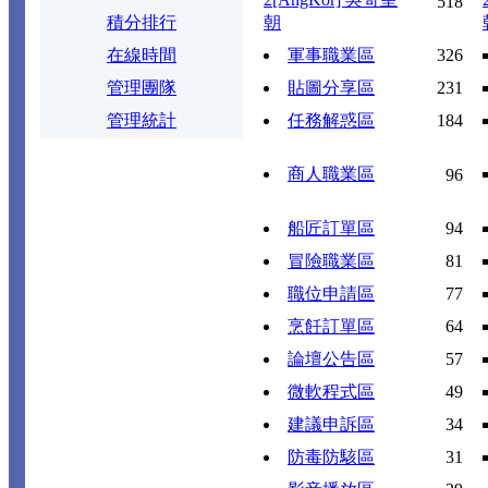
518
積分排行
朝
在線時間
軍事職業區
326
管理團隊
貼圖分享區
231
管理統計
任務解惑區
184
商人職業區
96
船匠訂單區
94
冒險職業區
81
職位申請區
77
烹飪訂單區
64
論壇公告區
57
微軟程式區
49
建議申訴區
34
防毒防駭區
31