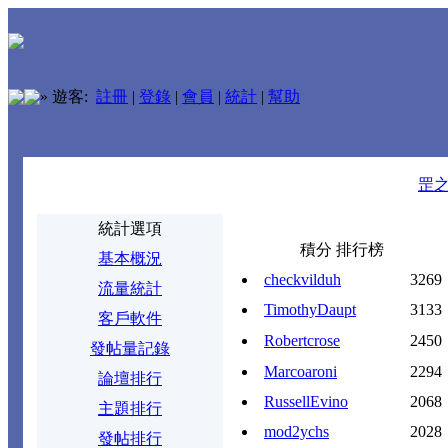
»
遊客:
註冊
|
登錄
|
會員
|
統計
|
幫助
罡
統計選項
積分 排行榜
基本概況
checkvilduh
3269
流量統計
TimothyDaupt
3133
客戶軟件
Robertcrose
2450
發帖量記錄
Marcoaroni
2294
論壇排行
RussellEvino
2068
主題排行
mod2ychs
2028
發帖排行