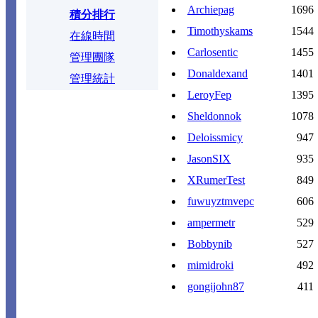
Archiepag
1696
積分排行
Timothyskams
1544
在線時間
Carlosentic
1455
管理團隊
Donaldexand
1401
管理統計
LeroyFep
1395
Sheldonnok
1078
Deloissmicy
947
JasonSIX
935
XRumerTest
849
fuwuyztmvepc
606
ampermetr
529
Bobbynib
527
mimidroki
492
gongijohn87
411