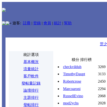
»
遊客:
註冊
|
登錄
|
會員
|
統計
|
幫助
罡
統計選項
積分 排行榜
基本概況
checkvilduh
3269
流量統計
TimothyDaupt
3133
客戶軟件
Robertcrose
2450
發帖量記錄
Marcoaroni
2294
論壇排行
RussellEvino
2068
主題排行
mod2ychs
2028
發帖排行