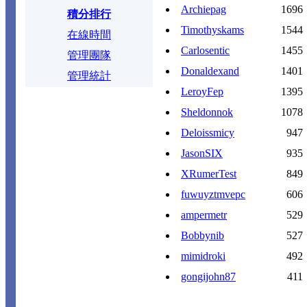
Archiepag
1696
積分排行
Timothyskams
1544
在線時間
Carlosentic
1455
管理團隊
Donaldexand
1401
管理統計
LeroyFep
1395
Sheldonnok
1078
Deloissmicy
947
JasonSIX
935
XRumerTest
849
fuwuyztmvepc
606
ampermetr
529
Bobbynib
527
mimidroki
492
gongijohn87
411