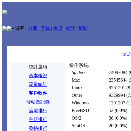
»
遊客:
註冊
|
登錄
|
會員
|
統計
|
幫助
罡
操作系統:
統計選項
Spiders
74097084
(
基本概況
Mac
23545644
(
流量統計
Linux
9561201
(8
客戶軟件
Other
9329994
(7
發帖量記錄
Windows
1291207
(1
FreeBSD
52
(0.0%)
論壇排行
OS/2
38
(0.0%)
主題排行
SunOS
20
(0.0%)
發帖排行