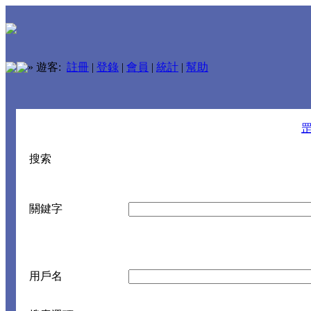
»
遊客:
註冊
|
登錄
|
會員
|
統計
|
幫助
搜索
關鍵字
用戶名