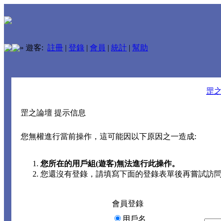
»
遊客:
註冊
|
登錄
|
會員
|
統計
|
幫助
罡
罡之論壇 提示信息
您無權進行當前操作，這可能因以下原因之一造成:
您所在的用戶組(遊客)無法進行此操作。
您還沒有登錄，請填寫下面的登錄表單後再嘗試訪
會員登錄
用戶名