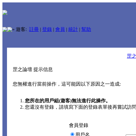
»
遊客:
註冊
|
登錄
|
會員
|
統計
|
幫助
罡
罡之論壇 提示信息
您無權進行當前操作，這可能因以下原因之一造成:
您所在的用戶組(遊客)無法進行此操作。
您還沒有登錄，請填寫下面的登錄表單後再嘗試訪
會員登錄
用戶名