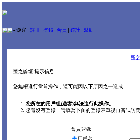
»
遊客:
註冊
|
登錄
|
會員
|
統計
|
幫助
罡
罡之論壇 提示信息
您無權進行當前操作，這可能因以下原因之一造成:
您所在的用戶組(遊客)無法進行此操作。
您還沒有登錄，請填寫下面的登錄表單後再嘗試訪
會員登錄
用戶名