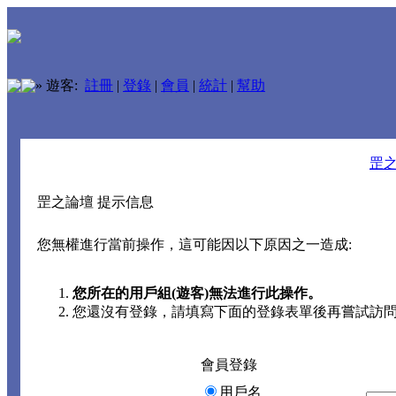
»
遊客:
註冊
|
登錄
|
會員
|
統計
|
幫助
罡
罡之論壇 提示信息
您無權進行當前操作，這可能因以下原因之一造成:
您所在的用戶組(遊客)無法進行此操作。
您還沒有登錄，請填寫下面的登錄表單後再嘗試訪
會員登錄
用戶名