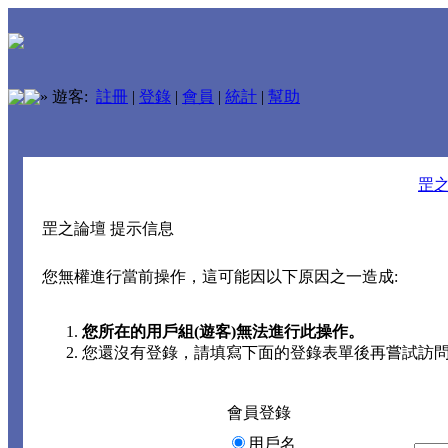
»
遊客:
註冊
|
登錄
|
會員
|
統計
|
幫助
罡
罡之論壇 提示信息
您無權進行當前操作，這可能因以下原因之一造成:
您所在的用戶組(遊客)無法進行此操作。
您還沒有登錄，請填寫下面的登錄表單後再嘗試訪
會員登錄
用戶名