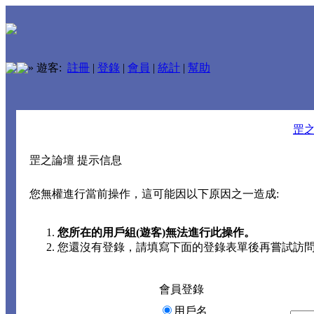
»
遊客:
註冊
|
登錄
|
會員
|
統計
|
幫助
罡
罡之論壇 提示信息
您無權進行當前操作，這可能因以下原因之一造成:
您所在的用戶組(遊客)無法進行此操作。
您還沒有登錄，請填寫下面的登錄表單後再嘗試訪
會員登錄
用戶名