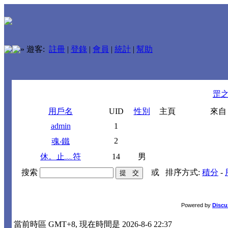
»
遊客:
註冊
|
登錄
|
會員
|
統計
|
幫助
罡
用戶名
UID
性別
主頁
來自
admin
1
2
魂‧鐵
休。止﹏符
14
男
搜索
或
排序方式:
積分
-
Powered by
Discu
當前時區 GMT+8, 現在時間是 2026-8-6 22:37