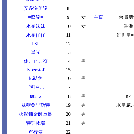
安多洛美達
8
=馨兒=
9
女
主頁
台灣新
水晶妹妹
10
女
香港
水晶仔仔
11
帥哥星= 
LSL
12
晨光
13
休。止﹏符
14
男
Noeostof
15
趴趴魚
16
男
〝稚空﹏
17
tat212
18
男
hk
蘇菲亞里斯特
19
男
水星威
火影鍊金師軍長
20
男
特許牧場
21
男
單行俠
22