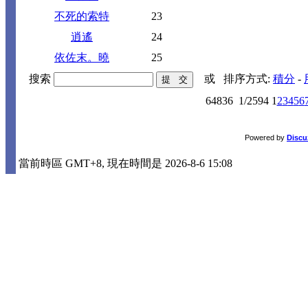
不死的索特
23
逍遙
24
依佐末。曉
25
搜索
或
排序方式:
積分
-
64836
1/2594
1
2
3
4
5
6
Powered by
Discu
當前時區 GMT+8, 現在時間是 2026-8-6 15:08