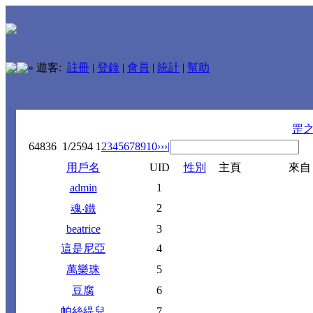
»
遊客:
註冊
|
登錄
|
會員
|
統計
|
幫助
罡
64836
1/2594
1
2
3
4
5
6
7
8
9
10
››
›|
用戶名
UID
性別
主頁
來自
admin
1
2
魂‧鐵
beatrice
3
這是尼亞
4
萬樂珠
5
豆腐
6
帕絲緹兒
7