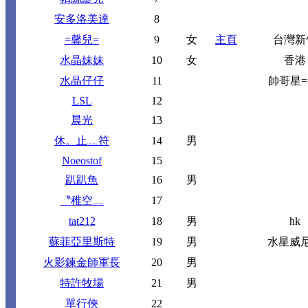
安多洛美達
8
=馨兒=
9
女
主頁
台灣新
水晶妹妹
10
女
香港
水晶仔仔
11
帥哥星= 
LSL
12
晨光
13
休。止﹏符
14
男
Noeostof
15
趴趴魚
16
男
〝稚空﹏
17
tat212
18
男
hk
蘇菲亞里斯特
19
男
水星威
火影鍊金師軍長
20
男
特許牧場
21
男
單行俠
22