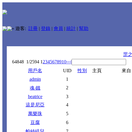
»
遊客:
註冊
|
登錄
|
會員
|
統計
|
幫助
罡
64848
1/2594
1
2
3
4
5
6
7
8
9
10
››
›|
用戶名
UID
性別
主頁
來自
admin
1
2
魂‧鐵
beatrice
3
這是尼亞
4
萬樂珠
5
豆腐
6
帕絲緹兒
7