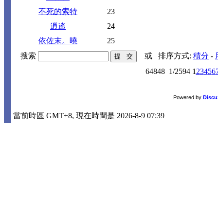
不死的索特
23
逍遙
24
依佐末。曉
25
搜索
或
排序方式:
積分
-
64848
1/2594
1
2
3
4
5
6
Powered by
Discu
當前時區 GMT+8, 現在時間是 2026-8-9 07:39