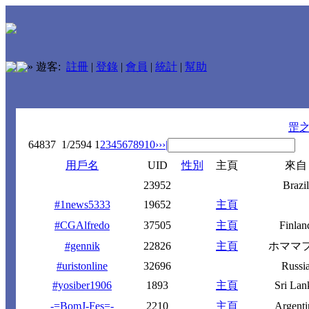
»
遊客:
註冊
|
登錄
|
會員
|
統計
|
幫助
罡
64837
1/2594
1
2
3
4
5
6
7
8
9
10
››
›|
用戶名
UID
性別
主頁
來自
23952
Brazil
#1news5333
19652
主頁
#CGAlfredo
37505
主頁
Finlan
#gennik
22826
主頁
ホママ
#uristonline
32696
Russi
#yosiber1906
1893
主頁
Sri Lan
-=BomJ-Fes=-
2210
主頁
Argenti