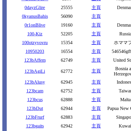
0dayzGlire
25555
主頁
Denma
0kyanusBahis
56090
主頁
0r1onBlive
19160
主頁
Denma
100-Kiz
52205
主頁
Russi
100otzyvovru
15354
主頁
ホママ
10950203
16554
主頁
546546gfh
123bAffem
62749
主頁
United St
Bosnia 
主頁
123bAgiLi
62772
Herzegov
123bAlusy
62945
主頁
Indones
123bcam
62752
主頁
Taiwa
123bcus
62888
主頁
Malta
123bDut
62944
主頁
Papua New 
123bFrurf
62883
主頁
Singapo
123bgaits
62942
主頁
Kuwai