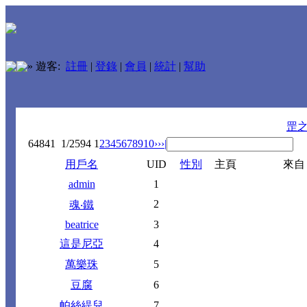
»
遊客:
註冊
|
登錄
|
會員
|
統計
|
幫助
罡
64841
1/2594
1
2
3
4
5
6
7
8
9
10
››
›|
用戶名
UID
性別
主頁
來自
admin
1
2
魂‧鐵
beatrice
3
這是尼亞
4
萬樂珠
5
豆腐
6
帕絲緹兒
7