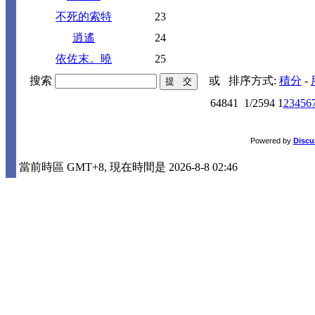
不死的索特
23
逍遙
24
依佐末。曉
25
搜索
或
排序方式:
積分
-
64841
1/2594
1
2
3
4
5
6
Powered by
Discu
當前時區 GMT+8, 現在時間是 2026-8-8 02:46