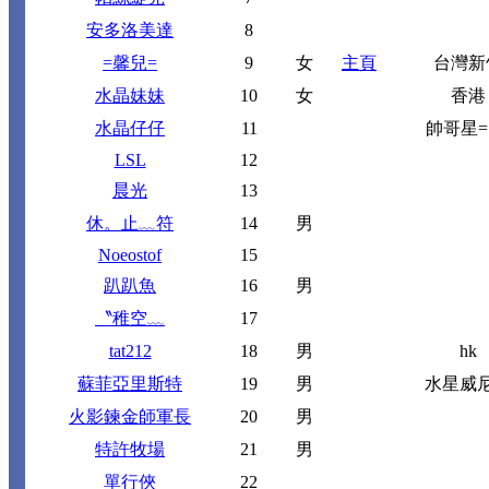
安多洛美達
8
=馨兒=
9
女
主頁
台灣新
水晶妹妹
10
女
香港
水晶仔仔
11
帥哥星= 
LSL
12
晨光
13
休。止﹏符
14
男
Noeostof
15
趴趴魚
16
男
〝稚空﹏
17
tat212
18
男
hk
蘇菲亞里斯特
19
男
水星威
火影鍊金師軍長
20
男
特許牧場
21
男
單行俠
22