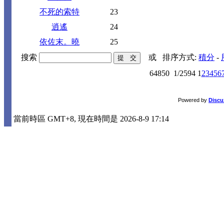
不死的索特
23
逍遙
24
依佐末。曉
25
搜索
或
排序方式:
積分
-
64850
1/2594
1
2
3
4
5
6
Powered by
Discu
當前時區 GMT+8, 現在時間是 2026-8-9 17:14