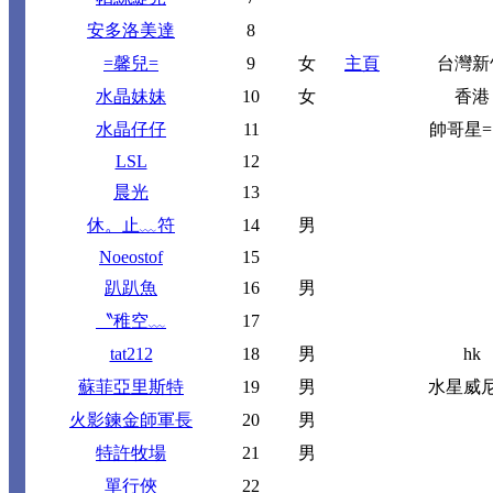
安多洛美達
8
=馨兒=
9
女
主頁
台灣新
水晶妹妹
10
女
香港
水晶仔仔
11
帥哥星= 
LSL
12
晨光
13
休。止﹏符
14
男
Noeostof
15
趴趴魚
16
男
〝稚空﹏
17
tat212
18
男
hk
蘇菲亞里斯特
19
男
水星威
火影鍊金師軍長
20
男
特許牧場
21
男
單行俠
22