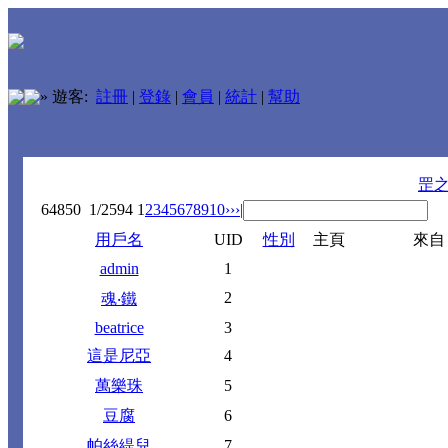
»
遊客:
註冊
|
登錄
|
會員
|
統計
|
幫助
罡
64850
1/2594
1
2
3
4
5
6
7
8
9
10
››
›|
用戶名
UID
性別
主頁
來自
admin
1
2
魂‧鐵
beatrice
3
這是尼亞
4
萬樂珠
5
豆腐
6
帕絲緹兒
7