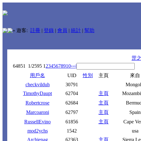
»
遊客:
註冊
|
登錄
|
會員
|
統計
|
幫助
罡
64851
1/2595
1
2
3
4
5
6
7
8
9
10
››
›|
用戶名
UID
性別
主頁
來自
checkvilduh
30791
Mongol
TimothyDaupt
62704
主頁
Mozambi
Robertcrose
62684
主頁
Bermu
Marcoaroni
62797
主頁
Spain
RussellEvino
61856
主頁
Cape Ve
mod2ychs
1542
usa
Archiepag
62363
主頁
Sierra L