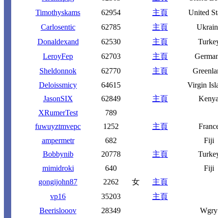
Timothyskams
62954
主頁
United St
Carlosentic
62785
主頁
Ukrain
Donaldexand
62530
主頁
Turke
LeroyFep
62703
主頁
Germa
Sheldonnok
62770
主頁
Greenla
Deloissmicy
64615
Virgin Isl
JasonSIX
62849
主頁
Keny
XRumerTest
789
fuwuyztmvepc
1252
主頁
Franc
ampermetr
682
Fiji
Bobbynib
20778
主頁
Turke
mimidroki
640
Fiji
gongijohn87
2262
女
主頁
vp16
35203
主頁
Beerislooov
28349
Wgry