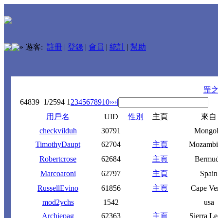
»
遊客:
註冊
|
登錄
|
會員
|
統計
|
幫助
罡
64839
1/2594
1
2
3
4
5
6
7
8
9
10
››
›|
用戶名
UID
性別
主頁
來自
checkvilduh
30791
Mongol
TimothyDaupt
62704
主頁
Mozambi
Robertcrose
62684
主頁
Bermu
Marcoaroni
62797
主頁
Spain
RussellEvino
61856
主頁
Cape Ve
mod2ychs
1542
usa
Archiepag
62363
主頁
Sierra L