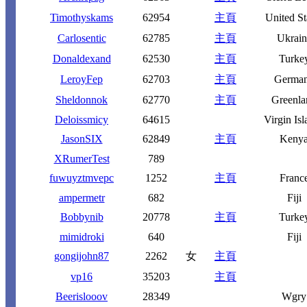
Timothyskams
62954
主頁
United St
Carlosentic
62785
主頁
Ukrain
Donaldexand
62530
主頁
Turke
LeroyFep
62703
主頁
Germa
Sheldonnok
62770
主頁
Greenla
Deloissmicy
64615
Virgin Isl
JasonSIX
62849
主頁
Keny
XRumerTest
789
fuwuyztmvepc
1252
主頁
Franc
ampermetr
682
Fiji
Bobbynib
20778
主頁
Turke
mimidroki
640
Fiji
gongijohn87
2262
女
主頁
vp16
35203
主頁
Beerislooov
28349
Wgry