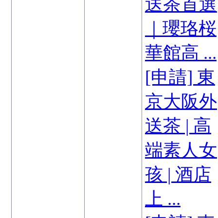
送茶首選
｜瓔珞桜
華館高 ...
[申請] 東
京大阪外
送茶 | 高
端素人女
孩 | 酒店
上 ...