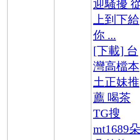
迎騷擾 
上到下給
你 ...
[下載] 台
灣高檔本
土正妹推
薦 喝茶
TG搜
mt1689