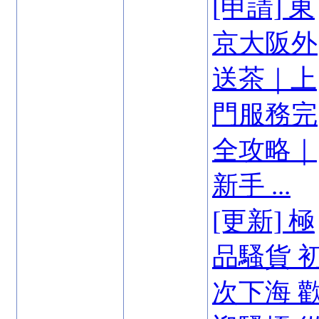
[申請] 東
京大阪外
送茶｜上
門服務完
全攻略｜
新手 ...
[更新] 極
品騷貨 
次下海 