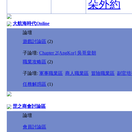
朵外約
大航海時代Online
論壇
遊戲討論區
(2)
子論壇:
Chapter 2[AngKor] 吳哥皇朝
職業攻略區
(2)
子論壇:
軍事職業區
商人職業區
冒險職業區
副官培
任務解惑區
(1)
罡之商會討論區
論壇
會員討論區