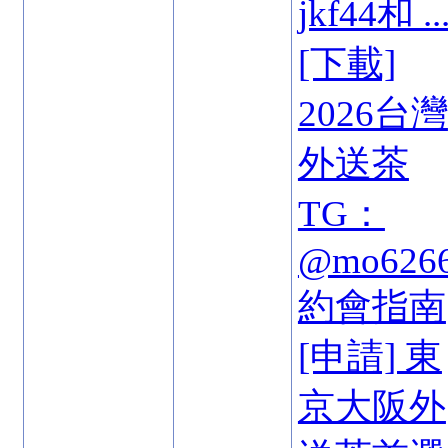
jkf44和 ..
[下載]
2026台灣
外送茶
TG：
@mo626
約會指南
[申請] 東
京大阪外