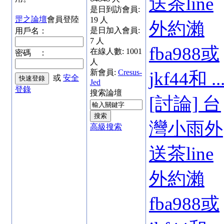
送茶line
是日到訪會員:
罡之論壇
會員登陸
19
人
外約瀨
是日加入會員:
用戶名：
7
人
fba988或
在線人數:
1001
密碼 ：
人
新會員:
Cresus-
jkf44和 ..
或
安全
Jed
登錄
搜索論壇
[討論] 台
灣小雨外
高級搜索
送茶line
外約瀨
fba988或