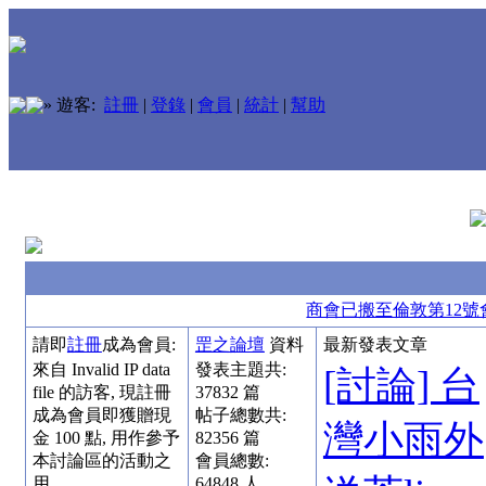
»
遊客:
註冊
|
登錄
|
會員
|
統計
|
幫助
商會已搬至倫敦第12號
請即
註冊
成為會員:
罡之論壇
資料
最新發表文章
來自 Invalid IP data
發表主題共:
[討論] 台
file 的訪客, 現註冊
37832
篇
成為會員即獲贈現
帖子總數共:
灣小雨外
金 100 點, 用作參予
82356
篇
本討論區的活動之
會員總數:
用。
64848
人