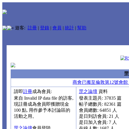
»
遊客:
註冊
|
登錄
|
會員
|
統計
|
幫助
罡
商會已搬至倫敦第12號會館
請即
註冊
成為會員:
罡之論壇
資料
來自 Invalid IP data file 的訪客,
發表主題共:
37835
篇
現註冊成為會員即獲贈現金
帖子總數共:
82361
篇
100 點, 用作參予本討論區的
會員總數:
64851
人
活動之用。
是日到訪會員:
21
人
是日加入會員:
7
人
罡之論壇
會員登陸
在線人數:
1687
人