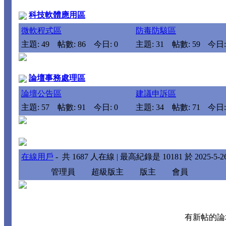
科技軟體應用區
微軟程式區
防毒防駭區
主題: 49
帖數: 86
今日: 0
主題: 31
帖數: 59
今日:
論壇事務處理區
論壇公告區
建議申訴區
主題: 57
帖數: 91
今日: 0
主題: 34
帖數: 71
今日:
在線用戶
- 共
1687
人在線 | 最高紀錄是
10181
於
2025-5-2
管理員
超級版主
版主
會員
有新帖