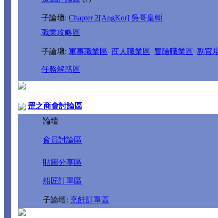
子論壇:
Chapter 2[AngKor] 吳哥皇朝
職業攻略區
子論壇:
軍事職業區
商人職業區
冒險職業區
副官
任務解惑區
罡之商會討論區
論壇
會員討論區
貼圖分享區
船匠訂單區
子論壇:
烹飪訂單區