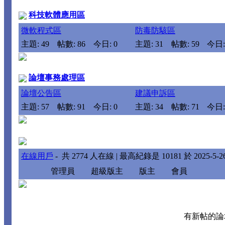
科技軟體應用區
微軟程式區
防毒防駭區
主題: 49
帖數: 86
今日: 0
主題: 31
帖數: 59
今日:
論壇事務處理區
論壇公告區
建議申訴區
主題: 57
帖數: 91
今日: 0
主題: 34
帖數: 71
今日:
在線用戶
- 共
2774
人在線 | 最高紀錄是
10181
於
2025-5-2
管理員
超級版主
版主
會員
有新帖