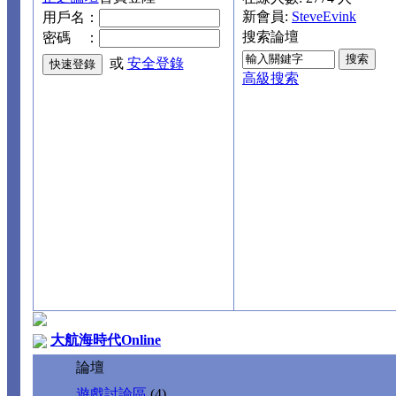
新會員:
SteveEvink
用戶名：
搜索論壇
密碼 ：
或
安全登錄
高級搜索
大航海時代Online
論壇
遊戲討論區
(4)