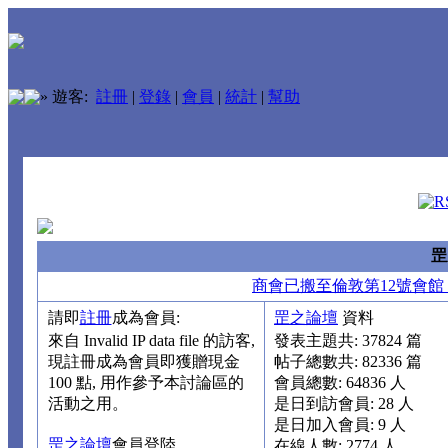
»
遊客:
註冊
|
登錄
|
會員
|
統計
|
幫助
罡
商會已搬至倫敦第12號會館
請即
註冊
成為會員:
罡之論壇
資料
來自 Invalid IP data file 的訪客,
發表主題共:
37824
篇
現註冊成為會員即獲贈現金
帖子總數共:
82336
篇
100 點, 用作參予本討論區的
會員總數:
64836
人
活動之用。
是日到訪會員:
28
人
是日加入會員:
9
人
罡之論壇
會員登陸
在線人數:
2774
人