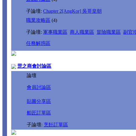
子論壇:
Chapter 2[AngKor] 吳哥皇朝
職業攻略區
(4)
子論壇:
軍事職業區
商人職業區
冒險職業區
副官
任務解惑區
罡之商會討論區
論壇
會員討論區
貼圖分享區
船匠訂單區
子論壇:
烹飪訂單區