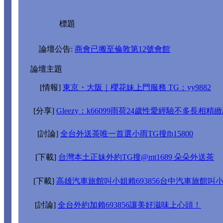
標題
論壇公告:
商會已搬至倫敦第12號會館
論壇主題
[情報]
東京・大阪｜櫻花妹上門服務 TG：yy9882
[分享]
Gleezy：k66099雨荷24歲性愛經驗不多長相精緻甜
[討論]
全台外送茶唯一首選小雨TG搜fb15800
[下載]
台灣本土正妹外約TG搜@mt1689 朵朵外送茶
[下載]
高雄汽車旅館叫小姐賴693856台中汽車旅館叫
[討論]
全台外約加賴693856讓美好滋味上心頭！