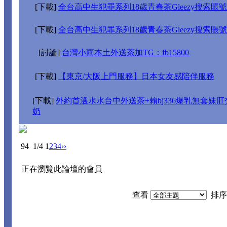
[下載]
全台高中生犯罪系列18歲青春茶Gleezy搜索賬號搜j
[下載]
全台高中生犯罪系列18歲青春茶Gleezy搜索賬號搜j
[討論]
台灣小雨本土外送茶加TG：fb15800
[下載]
【東京/大阪上門服務】日本女友感陪伴服務
[下載]
外約首選水水台中外送茶+賴bj336爆乳無套妹
奶
94
1/4
1
2
3
4
››
正在瀏覽此論壇的會員
查看
排序