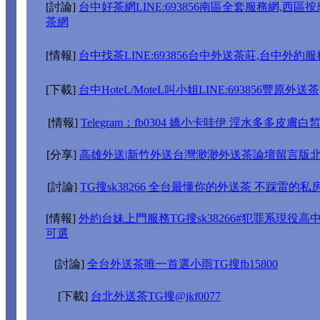
[討論]
台中好茶網LINE:693856南區全套服務網,西區
茶網
[情報]
台中找茶LINE:693856台中外送茶莊,台中外約
[下載]
台中HoteL/MoteL叫小姐LINE:693856豐原
[情報]
Telegram：fb0304 嬌小卡哇伊 淫水多多皮
[分享]
高雄外送|新竹外送台灣渺渺外送茶論壇留言版北中南找
[討論]
TG搜sk38266 全台最懂你的外送茶 不踩雷的私
[情報]
外約台妹上門服務TG搜sk38266#犯罪系現役高
可選
[討論]
全台外送茶唯一首選小雨TG搜fb15800
[下載]
台北外送茶TG搜@jkf0077