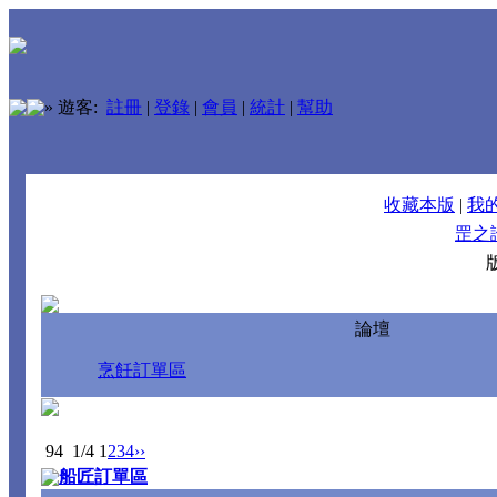
»
遊客:
註冊
|
登錄
|
會員
|
統計
|
幫助
收藏本版
|
我
罡之
論壇
烹飪訂單區
94
1/4
1
2
3
4
››
船匠訂單區