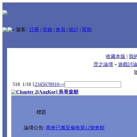
»
遊客:
註冊
|
登錄
|
會員
|
統計
|
幫助
收藏本版
|
我
罡之論壇
»
遊戲討
518
1/18
1
2
3
4
5
6
7
8
9
10
››
›|
Chapter 2[AngKor] 吳哥皇朝
標題
論壇公告:
商會已搬至倫敦第12號會館