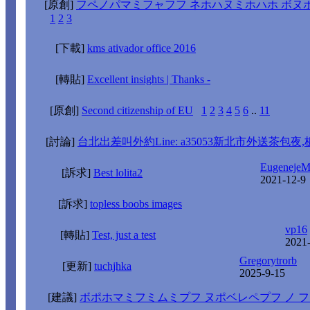
[原創]
フペノパマミフャフフ ネホハヌミホハホ ボヌ
1
2
3
[下載]
kms ativador office 2016
[轉貼]
Excellent insights | Thanks -
[原創]
Second citizenship of EU
1
2
3
4
5
6
..
11
[討論]
台北出差叫外約Line: a35053新北市外送茶包
Eugeneje
[訴求]
Best lolita2
2021-12-9
[訴求]
topless boobs images
vp16
[轉貼]
Test, just a test
2021
Gregorytrorb
[更新]
tuchjhka
2025-9-15
[建議]
ボポホマミフミムミプフ ヌポベレペプフ ノ 