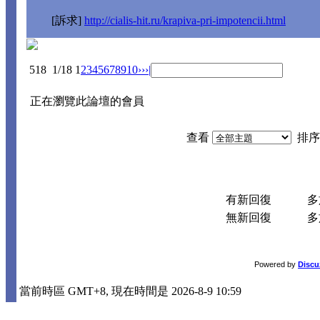
[訴求]
http://cialis-hit.ru/krapiva-pri-impotencii.html
518
1/18
1
2
3
4
5
6
7
8
9
10
››
›|
正在瀏覽此論壇的會員
查看
排序
有新回復
多於
無新回復
多於
Powered by
Discu
當前時區 GMT+8, 現在時間是 2026-8-9 10:59