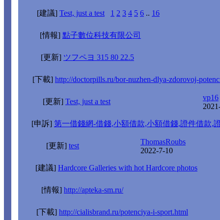
[建議]
Test, just a test
1
2
3
4
5
6
..
16
[情報]
點子數位科技有限公司
[更新]
ツフペヨ 315 80 22.5
[下載]
http://doctorpills.ru/bor-nuzhen-dlya-zdorovoj-potenc
vp16
[更新]
Test, just a test
2021
[申訴]
第一借錢網-借錢,小額借款,小額借錢,證件借款,
ThomasRoubs
[更新]
test
2022-7-10
[建議]
Hardcore Galleries with hot Hardcore photos
[情報]
http://apteka-sm.ru/
[下載]
http://cialisbrand.ru/potenciya-i-sport.html