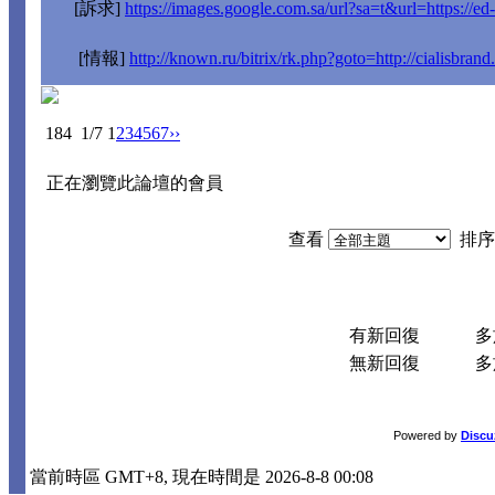
[訴求]
https://images.google.com.sa/url?sa=t&url=https://ed
[情報]
http://known.ru/bitrix/rk.php?goto=http://cialisbrand
184
1/7
1
2
3
4
5
6
7
››
正在瀏覽此論壇的會員
查看
排序
有新回復
多於
無新回復
多於
Powered by
Discu
當前時區 GMT+8, 現在時間是 2026-8-8 00:08