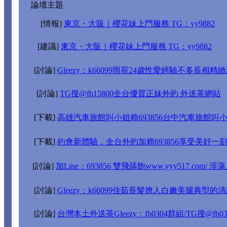
論壇主題
[情報]
東京・大阪｜櫻花妹上門服務 TG：yy9882
[建議]
東京・大阪｜櫻花妹上門服務 TG：yy9882
[討論]
Gleezy：k66099雨荷24歲性愛經驗不多長相精緻甜
[討論]
TG搜@fb15800全台優質正妹外約 外送茶網站
[下載]
高雄汽車旅館叫小姐賴693856台中汽車旅館叫
[下載]
約會新體驗，全台外約加賴693856享受美好一
[討論]
加Line：693856 雙飛舔飽www.yyy517.co
[討論]
Gleezy：k66099佳茹長髮撩人白嫩美腿典型的
[討論]
台灣本土外送茶Gleezy：fb0304群組/TG搜@fb