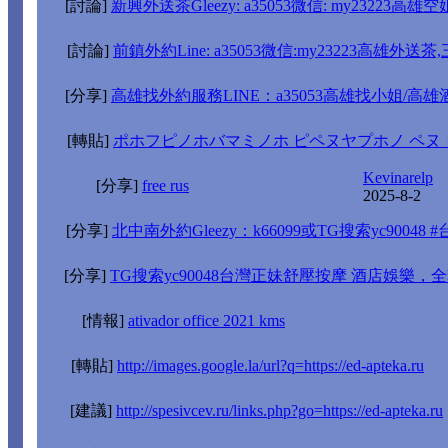
[討論]
新興外送茶Gleezy: a35053微信: my2322
[討論]
前鎮外約Line: a35053微信:my23223高雄外
[分享]
高雄找外約服務LINE：a35053高雄找小姐/高
[轉貼]
ポホフピノホバマミノホ ピペヌヤプホノ ペヌ
Kevinarelp
[分享]
free rus
2025-8-2
[分享]
北中南外約Gleezy：k66099或TG搜索yc900
[分享]
TG搜索yc90048台灣正妹舒壓按摩 酒店娛樂
[情報]
ativador office 2021 kms
[轉貼]
http://images.google.la/url?q=https://ed-apteka.ru
[建議]
http://spesivcev.ru/links.php?go=https://ed-apteka.ru