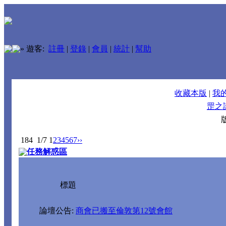
»
遊客:
註冊
|
登錄
|
會員
|
統計
|
幫助
收藏本版
|
我
罡之
184
1/7
1
2
3
4
5
6
7
››
任務解惑區
標題
論壇公告:
商會已搬至倫敦第12號會館