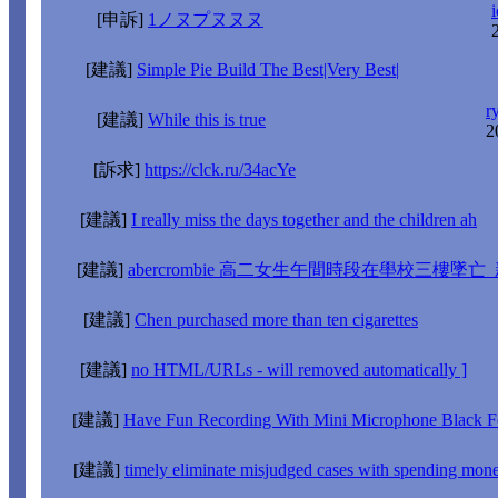
i
[申訴]
1ノヌプヌヌヌ
[建議]
Simple Pie Build The Best|Very Best|
r
[建議]
While this is true
2
[訴求]
https://clck.ru/34acYe
[建議]
I really miss the days together and the children ah
[建議]
abercrombie 高二女生午間時段在壆校三樓墜亡
[建議]
Chen purchased more than ten cigarettes
[建議]
no HTML/URLs - will removed automatically ]
[建議]
Have Fun Recording With Mini Microphone Black F
[建議]
timely eliminate misjudged cases with spending mone