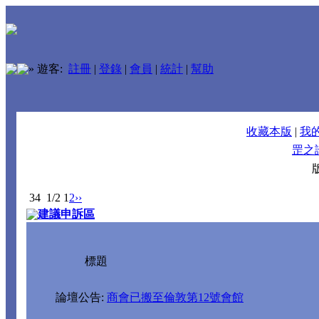
»
遊客:
註冊
|
登錄
|
會員
|
統計
|
幫助
收藏本版
|
我
罡之
34
1/2
1
2
››
建議申訴區
標題
論壇公告:
商會已搬至倫敦第12號會館