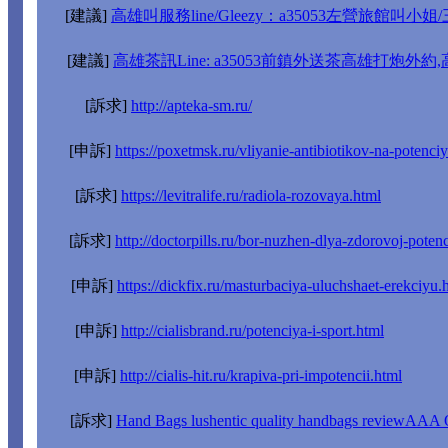
[建議]
高雄叫服務line/Gleezy：a35053左營旅館
[建議]
高雄茶訊Line: a35053前鎮外送茶高雄打炮外
[訴求]
http://apteka-sm.ru/
[申訴]
https://poxetmsk.ru/vliyanie-antibiotikov-na-potenci
[訴求]
https://levitralife.ru/radiola-rozovaya.html
[訴求]
http://doctorpills.ru/bor-nuzhen-dlya-zdorovoj-potenc
[申訴]
https://dickfix.ru/masturbaciya-uluchshaet-erekciyu.
[申訴]
http://cialisbrand.ru/potenciya-i-sport.html
[申訴]
http://cialis-hit.ru/krapiva-pri-impotencii.html
[訴求]
Hand Bags lushentic quality handbags reviewAAA 