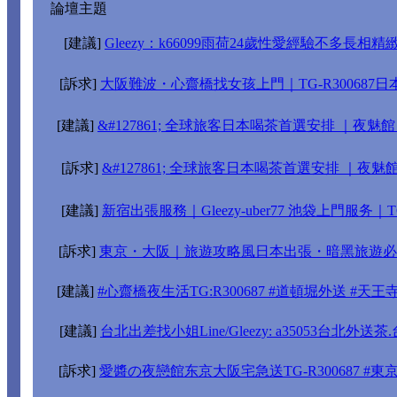
論壇主題
[建議]
Gleezy：k66099雨荷24歲性愛經驗不多長相精緻
[訴求]
大阪難波・心齋橋找女孩上門｜TG-R300687
[建議]
&#127861; 全球旅客日本喝茶首選安排 ｜夜魅館【 T
[訴求]
&#127861; 全球旅客日本喝茶首選安排 ｜夜魅
[建議]
新宿出張服務｜Gleezy-uber77 池袋上門服务｜TG-
[訴求]
東京・大阪｜旅遊攻略風日本出張・暗黑旅遊必備指
[建議]
#心齋橋夜生活TG:R300687 #道頓堀外送 #天
[建議]
台北出差找小姐Line/Gleezy: a35053台北外
[訴求]
愛醬の夜戀館东京大阪宅急送TG-R300687 #東京叫