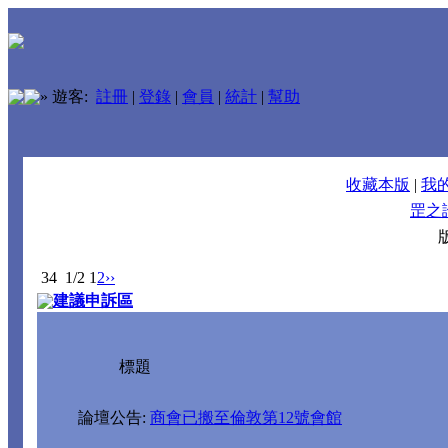
»
遊客:
註冊
|
登錄
|
會員
|
統計
|
幫助
收藏本版
|
我
罡之
34
1/2
1
2
››
建議申訴區
標題
論壇公告:
商會已搬至倫敦第12號會館