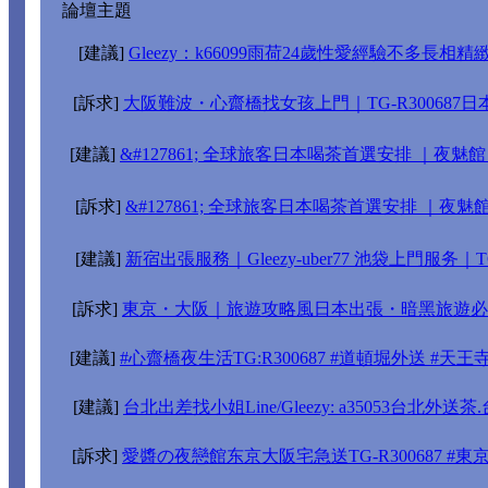
論壇主題
[建議]
Gleezy：k66099雨荷24歲性愛經驗不多長相精緻
[訴求]
大阪難波・心齋橋找女孩上門｜TG-R300687
[建議]
&#127861; 全球旅客日本喝茶首選安排 ｜夜魅館【 T
[訴求]
&#127861; 全球旅客日本喝茶首選安排 ｜夜魅
[建議]
新宿出張服務｜Gleezy-uber77 池袋上門服务｜TG-
[訴求]
東京・大阪｜旅遊攻略風日本出張・暗黑旅遊必備指
[建議]
#心齋橋夜生活TG:R300687 #道頓堀外送 #天
[建議]
台北出差找小姐Line/Gleezy: a35053台北外
[訴求]
愛醬の夜戀館东京大阪宅急送TG-R300687 #東京叫