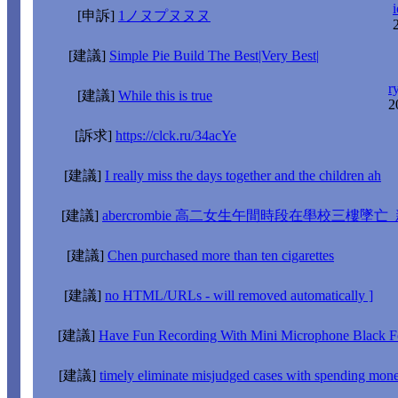
i
[申訴]
1ノヌプヌヌヌ
[建議]
Simple Pie Build The Best|Very Best|
r
[建議]
While this is true
2
[訴求]
https://clck.ru/34acYe
[建議]
I really miss the days together and the children ah
[建議]
abercrombie 高二女生午間時段在壆校三樓墜亡
[建議]
Chen purchased more than ten cigarettes
[建議]
no HTML/URLs - will removed automatically ]
[建議]
Have Fun Recording With Mini Microphone Black F
[建議]
timely eliminate misjudged cases with spending mone