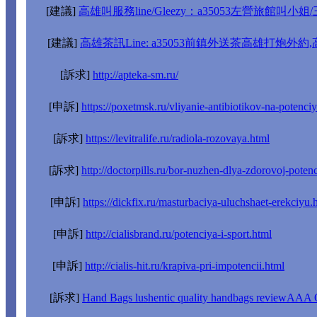
[建議]
高雄叫服務line/Gleezy：a35053左營旅館
[建議]
高雄茶訊Line: a35053前鎮外送茶高雄打炮外
[訴求]
http://apteka-sm.ru/
[申訴]
https://poxetmsk.ru/vliyanie-antibiotikov-na-potenci
[訴求]
https://levitralife.ru/radiola-rozovaya.html
[訴求]
http://doctorpills.ru/bor-nuzhen-dlya-zdorovoj-potenc
[申訴]
https://dickfix.ru/masturbaciya-uluchshaet-erekciyu.
[申訴]
http://cialisbrand.ru/potenciya-i-sport.html
[申訴]
http://cialis-hit.ru/krapiva-pri-impotencii.html
[訴求]
Hand Bags lushentic quality handbags reviewAAA 