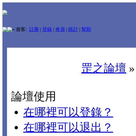
»
遊客:
註冊
|
登錄
|
會員
|
統計
|
幫助
罡之論壇
論壇使用
在哪裡可以登錄？
在哪裡可以退出？