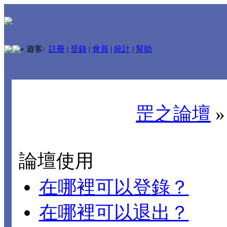
»
遊客:
註冊
|
登錄
|
會員
|
統計
|
幫助
罡之論壇
論壇使用
在哪裡可以登錄？
在哪裡可以退出？