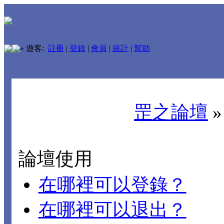
»
遊客:
註冊
|
登錄
|
會員
|
統計
|
幫助
罡之論壇
論壇使用
在哪裡可以登錄？
在哪裡可以退出？