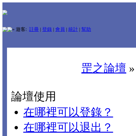
»
遊客:
註冊
|
登錄
|
會員
|
統計
|
幫助
罡之論壇
論壇使用
在哪裡可以登錄？
在哪裡可以退出？