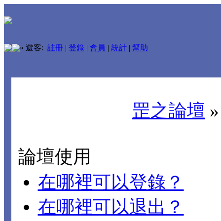
»
遊客:
註冊
|
登錄
|
會員
|
統計
|
幫助
罡之論壇
論壇使用
在哪裡可以登錄？
在哪裡可以退出？