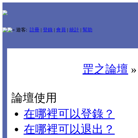
»
遊客:
註冊
|
登錄
|
會員
|
統計
|
幫助
罡之論壇
論壇使用
在哪裡可以登錄？
在哪裡可以退出？