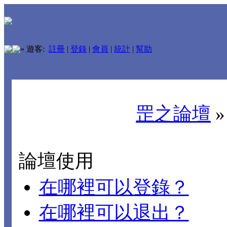
»
遊客:
註冊
|
登錄
|
會員
|
統計
|
幫助
罡之論壇
論壇使用
在哪裡可以登錄？
在哪裡可以退出？