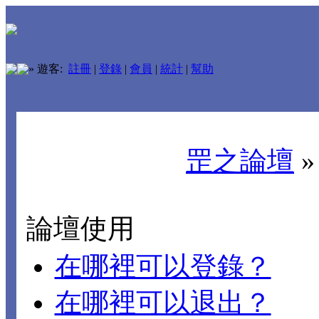
»
遊客:
註冊
|
登錄
|
會員
|
統計
|
幫助
罡之論壇
論壇使用
在哪裡可以登錄？
在哪裡可以退出？