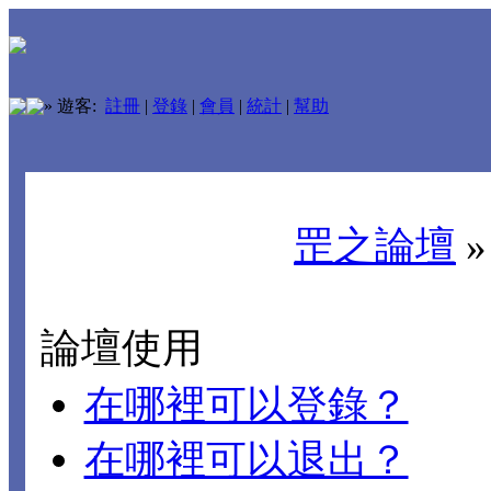
»
遊客:
註冊
|
登錄
|
會員
|
統計
|
幫助
罡之論壇
論壇使用
在哪裡可以登錄？
在哪裡可以退出？