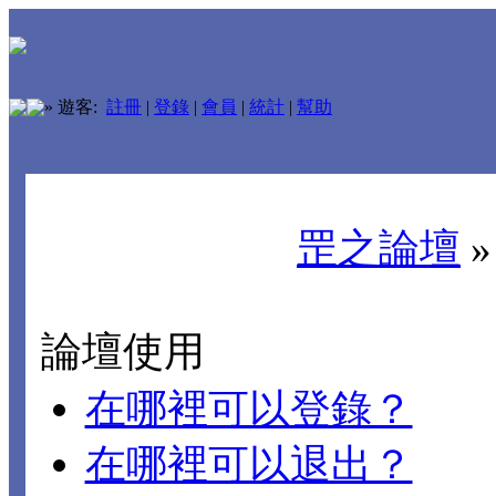
»
遊客:
註冊
|
登錄
|
會員
|
統計
|
幫助
罡之論壇
論壇使用
在哪裡可以登錄？
在哪裡可以退出？